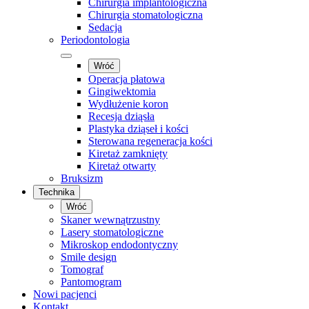
Chirurgia implantologiczna
Chirurgia stomatologiczna
Sedacja
Periodontologia
Wróć
Operacja płatowa
Gingiwektomia
Wydłużenie koron
Recesja dziąsła
Plastyka dziąseł i kości
Sterowana regeneracja kości
Kiretaż zamknięty
Kiretaż otwarty
Bruksizm
Technika
Wróć
Skaner wewnątrzustny
Lasery stomatologiczne
Mikroskop endodontyczny
Smile design
Tomograf
Pantomogram
Nowi pacjenci
Kontakt