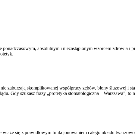
, że ponadczasowym, absolutnym i niezastąpionym wzorcem zdrowia i pi
otetyk.
 nie zaburzają skomplikowanej współpracy zębów, błony śluzowej i s
u. Gdy szukasz frazy „protetyka stomatologiczna – Warszawa”, to na
ale wiąże się z prawidłowym funkcjonowaniem całego układu twarzowo