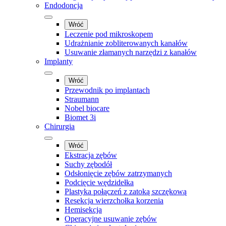
Endodoncja
Wróć
Leczenie pod mikroskopem
Udrażnianie zobliterowanych kanałów
Usuwanie złamanych narzędzi z kanałów
Implanty
Wróć
Przewodnik po implantach
Straumann
Nobel biocare
Biomet 3i
Chirurgia
Wróć
Ekstracja zębów
Suchy zębodół
Odsłonięcie zębów zatrzymanych
Podcięcie wędzidełka
Plastyka połączeń z zatoką szczękową
Resekcja wierzchołka korzenia
Hemisekcja
Operacyjne usuwanie zębów