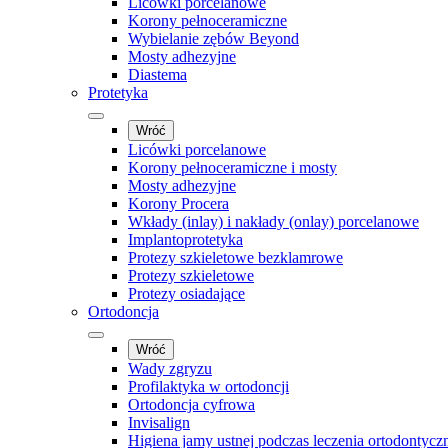
Licówki porcelanowe
Korony pełnoceramiczne
Wybielanie zębów Beyond
Mosty adhezyjne
Diastema
Protetyka
Wróć
Licówki porcelanowe
Korony pełnoceramiczne i mosty
Mosty adhezyjne
Korony Procera
Wkłady (inlay) i nakłady (onlay) porcelanowe
Implantoprotetyka
Protezy szkieletowe bezklamrowe
Protezy szkieletowe
Protezy osiadające
Ortodoncja
Wróć
Wady zgryzu
Profilaktyka w ortodoncji
Ortodoncja cyfrowa
Invisalign
Higiena jamy ustnej podczas leczenia ortodontycz