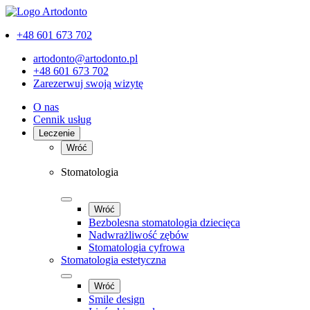
+48 601 673 702
artodonto@artodonto.pl
+48 601 673 702
Zarezerwuj swoją wizytę
O nas
Cennik usług
Leczenie
Wróć
Stomatologia
Wróć
Bezbolesna stomatologia dziecięca
Nadwrażliwość zębów
Stomatologia cyfrowa
Stomatologia estetyczna
Wróć
Smile design